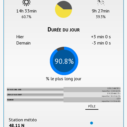
14h 33min
9h 27min
60.7%
39.3%
Durée du jour
Hier
+3 min 0 s
Demain
-3 min 0 s
90.8%
% le plus long jour
16 h 2 min 38 s
Le plus long jour
Aujourd’hui: - 1 h 28 min 50 s
8 h 20 min 15 s
Jour le plus court
Aujourd’hui: + 6 h 13 min 33 s
12 h
équinoxe
Aujourd’hui: + 2 h 33 min 48 s
pôle
Station météo
48.11 N