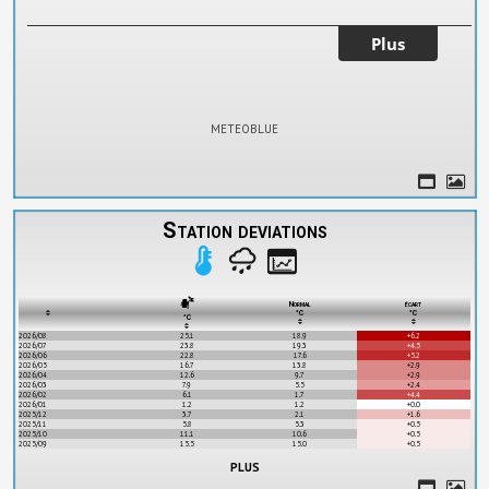
meteoblue
Station deviations
Normal
écart
°C
°C
°C
2026/08
25.1
18.9
+6.2
2026/07
23.8
19.3
+4.5
2026/06
22.8
17.6
+5.2
2026/05
16.7
13.8
+2.9
2026/04
12.6
9.7
+2.9
2026/03
7.9
5.5
+2.4
2026/02
6.1
1.7
+4.4
2026/01
1.2
1.2
+0.0
2025/12
3.7
2.1
+1.6
2025/11
5.8
5.3
+0.5
2025/10
11.1
10.6
+0.5
2025/09
15.5
15.0
+0.5
plus