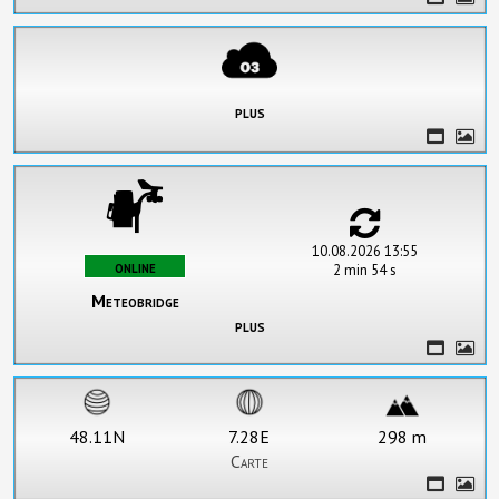
plus
10.08.2026 13:55
online
2 min 54 s
Meteobridge
plus
48.11N
7.28E
298 m
Carte